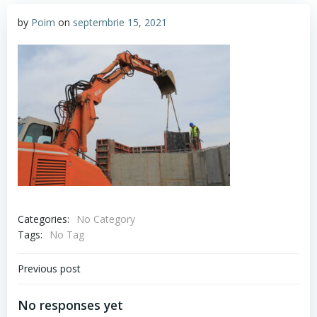
by
Poim
on
septembrie 15, 2021
Categories:
No Category
Tags:
No Tag
Navigare
Previous post
în
No responses yet
articole