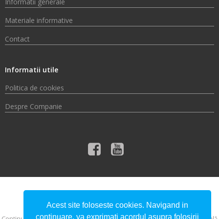
Informatii generale
Materiale informative
Contact
Informatii utile
Politica de cookies
Despre Companie
© 2026 Compania de Apă Someș S.A.
Acest site foloseste cookies. Navigand in
continuare, va exprimati acordul asupra folosirii
Conţinutul acestui material nu reprezintă în mod obligatoriu poziţia oficială