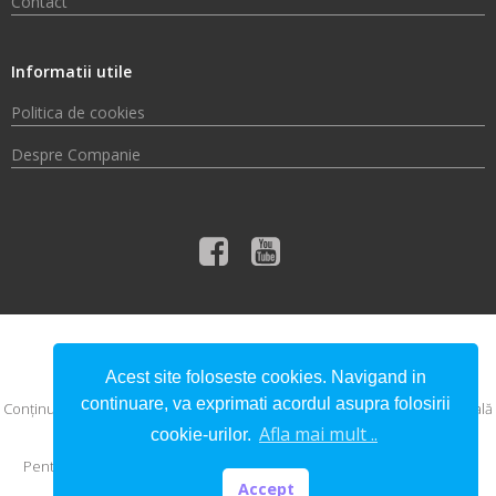
Contact
Informatii utile
Politica de cookies
Despre Companie
© 2026 Compania de Apă Someș S.A.
Acest site foloseste cookies. Navigand in
continuare, va exprimati acordul asupra folosirii
Conţinutul acestui material nu reprezintă în mod obligatoriu poziţia oficială
a Uniunii Europene sau a Guvernului României.
Afla mai mult ..
cookie-urilor.
Pentru informaţii detaliate despre celelalte programe cofinanţate de
Uniunea Europeană, vă invităm să vizitaţi
www.fonduri-ue.ro
Accept