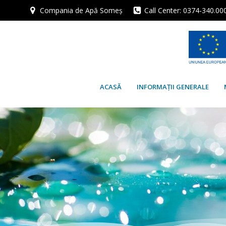
Skip
Compania de Apă Someș
Call Center: 0374-340.00
to
content
ACASĂ
INFORMAȚII GENERALE