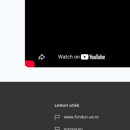
Linkuri utile:
www.fonduri-ue.ro
europa.eu