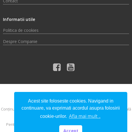
Contact
Informatii utile
Politica de cookies
Despre Companie
© 2026 Compania de Apă Someș S.A.
Acest site foloseste cookies. Navigand in
continuare, va exprimati acordul asupra folosirii
Conţinutul acestui material nu reprezintă în mod obligatoriu poziţia oficială
a Uniunii Europene sau a Guvernului României.
Afla mai mult ..
cookie-urilor.
Pentru informaţii detaliate despre celelalte programe cofinanţate de
Uniunea Europeană, vă invităm să vizitaţi
www.fonduri-ue.ro
Accept