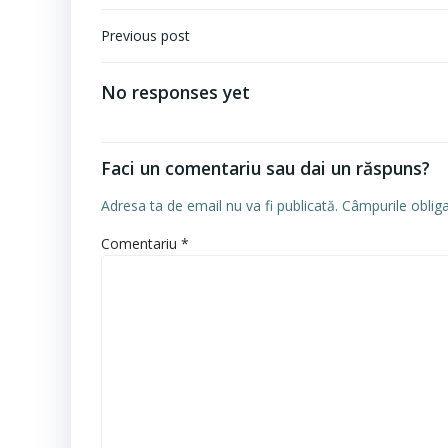
Navigare
Previous post
în
articole
No responses yet
Faci un comentariu sau dai un răspuns?
Adresa ta de email nu va fi publicată.
Câmpurile oblig
Comentariu
*