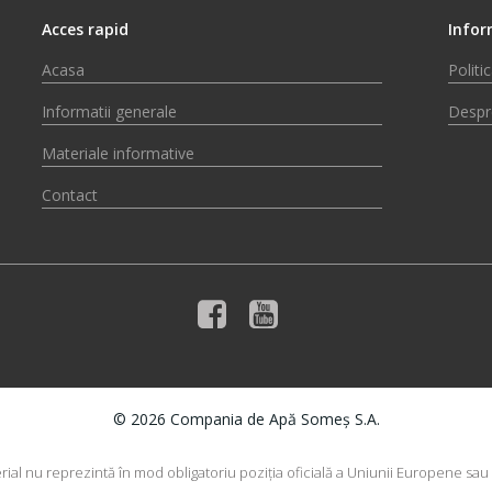
Acces rapid
Infor
Acasa
Politi
Informatii generale
Despr
Materiale informative
Contact
© 2026 Compania de Apă Someș S.A.
rial nu reprezintă în mod obligatoriu poziţia oficială a Uniunii Europene sa