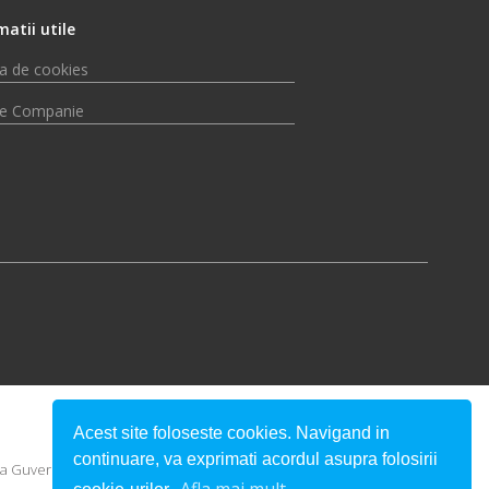
matii utile
ca de cookies
e Companie
Acest site foloseste cookies. Navigand in
continuare, va exprimati acordul asupra folosirii
u a Guvernului României.