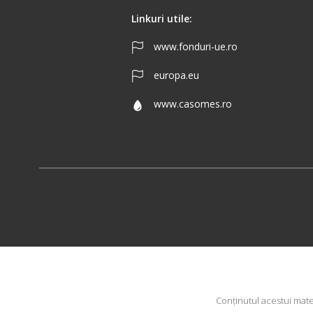
Linkuri utile:
www.fonduri-ue.ro
europa.eu
www.casomes.ro
Conţinutul acestui mate