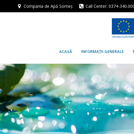
Skip
Compania de Apă Someș
Call Center: 0374-340.00
to
content
ACASĂ
INFORMAȚII GENERALE