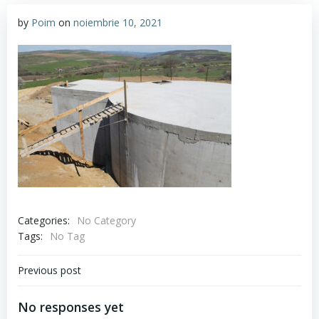
by
Poim
on
noiembrie 10, 2021
Categories:
No Category
Tags:
No Tag
Navigare
Previous post
în
No responses yet
articole