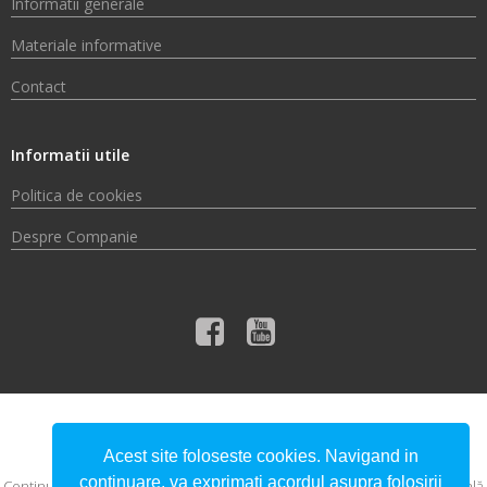
Informatii generale
Materiale informative
Contact
Informatii utile
Politica de cookies
Despre Companie
© 2026 Compania de Apă Someș S.A.
Acest site foloseste cookies. Navigand in
continuare, va exprimati acordul asupra folosirii
Conţinutul acestui material nu reprezintă în mod obligatoriu poziţia oficială