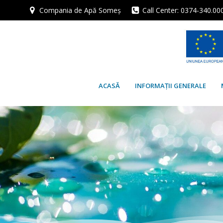
Skip
Compania de Apă Someș
Call Center: 0374-340.00
to
content
ACASĂ
INFORMAȚII GENERALE