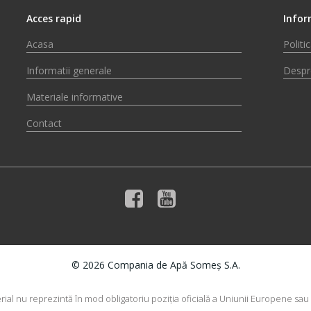
Acces rapid
Infor
Acasa
Politi
Informatii generale
Despr
Materiale informative
Contact
© 2026 Compania de Apă Someș S.A.
rial nu reprezintă în mod obligatoriu poziţia oficială a Uniunii Europene sa