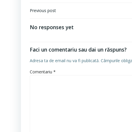
Navigare
Previous post
în
articole
No responses yet
Faci un comentariu sau dai un răspuns?
Adresa ta de email nu va fi publicată.
Câmpurile oblig
Comentariu
*