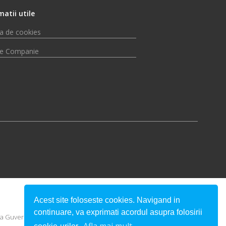
matii utile
ca de cookies
e Companie
Acest site foloseste cookies. Navigand in
continuare, va exprimati acordul asupra folosirii
u a Guvernului României.