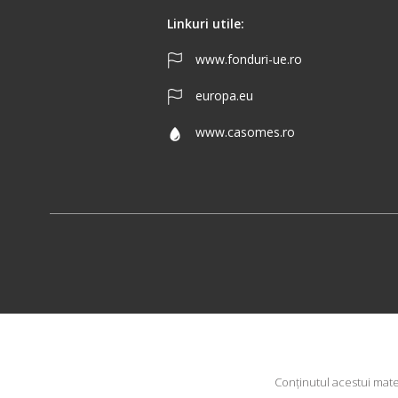
Linkuri utile:
www.fonduri-ue.ro
europa.eu
www.casomes.ro
Conţinutul acestui mate