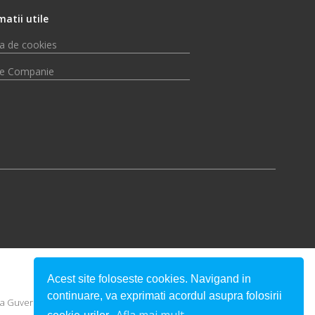
matii utile
ca de cookies
e Companie
Acest site foloseste cookies. Navigand in
continuare, va exprimati acordul asupra folosirii
u a Guvernului României.