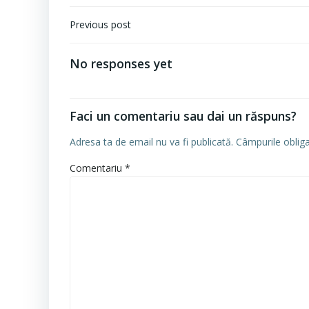
Navigare
Previous post
în
articole
No responses yet
Faci un comentariu sau dai un răspuns?
Adresa ta de email nu va fi publicată.
Câmpurile oblig
Comentariu
*