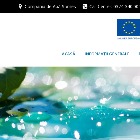
Skip
Compania de Apă Someș
Call Center: 0374-340.00
to
content
ACASĂ
INFORMAȚII GENERALE