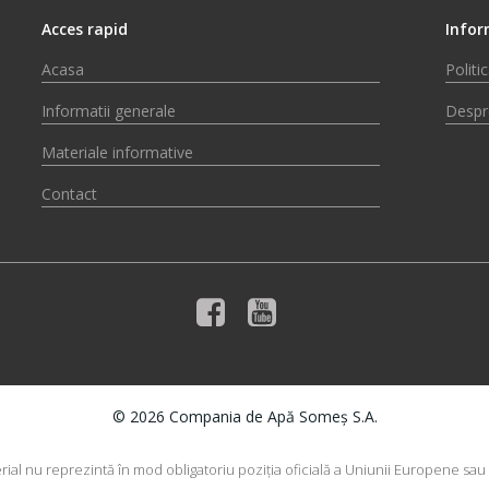
Acces rapid
Infor
Acasa
Politi
Informatii generale
Despr
Materiale informative
Contact
© 2026 Compania de Apă Someș S.A.
rial nu reprezintă în mod obligatoriu poziţia oficială a Uniunii Europene sa