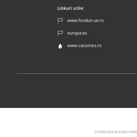
Linkuri utile:
www.fonduri-ue.ro
europa.eu
www.casomes.ro
Conţinutul acestui mate