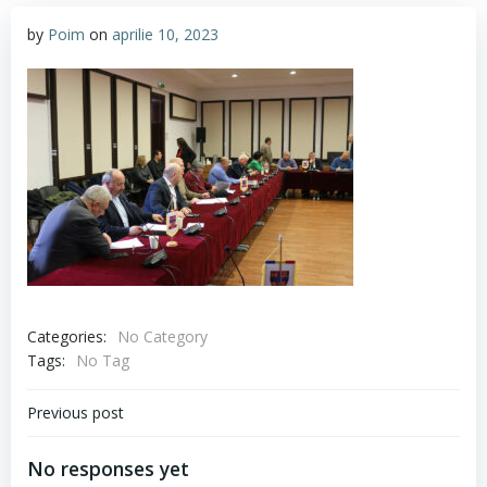
by
Poim
on
aprilie 10, 2023
Categories:
No Category
Tags:
No Tag
Navigare
Previous post
în
No responses yet
articole