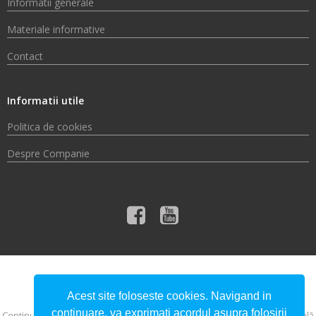
Informatii generale
Materiale informative
Contact
Informatii utile
Politica de cookies
Despre Companie
© 2026 Compania de Apă Someș S.A.
Acest site foloseste cookies. Navigand in
continuare, va exprimati acordul asupra folosirii
Conţinutul acestui material nu reprezintă în mod obligatoriu poziţia oficială