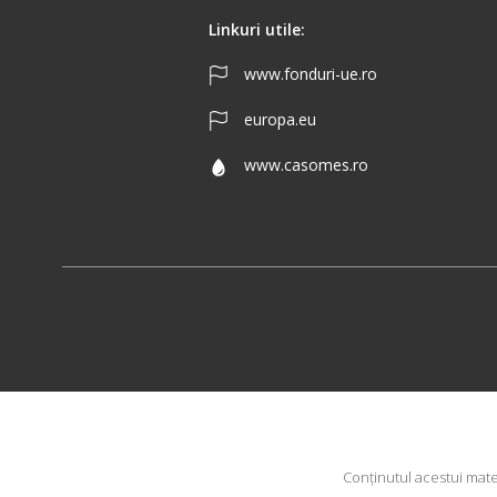
Linkuri utile:
www.fonduri-ue.ro
europa.eu
www.casomes.ro
Conţinutul acestui mate