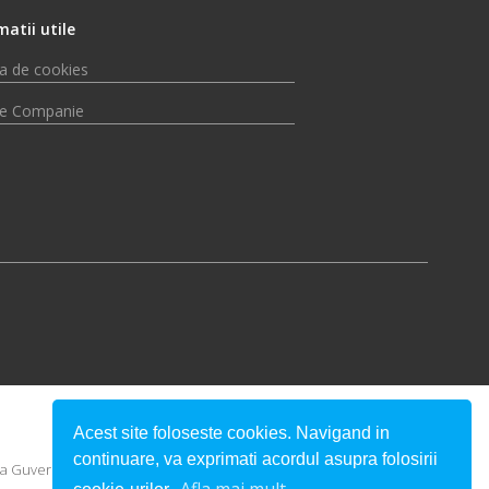
matii utile
ca de cookies
e Companie
Acest site foloseste cookies. Navigand in
continuare, va exprimati acordul asupra folosirii
u a Guvernului României.