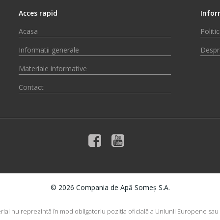
Acces rapid
Infor
Acasa
Politi
Informatii generale
Despr
Materiale informative
Contact
© 2026 Compania de Apă Someș S.A.
rial nu reprezintă în mod obligatoriu poziţia oficială a Uniunii Europene sa