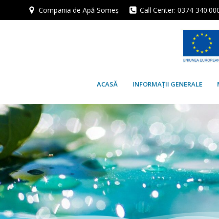
Skip
Compania de Apă Someș
Call Center: 0374-340.00
to
content
ACASĂ
INFORMAȚII GENERALE