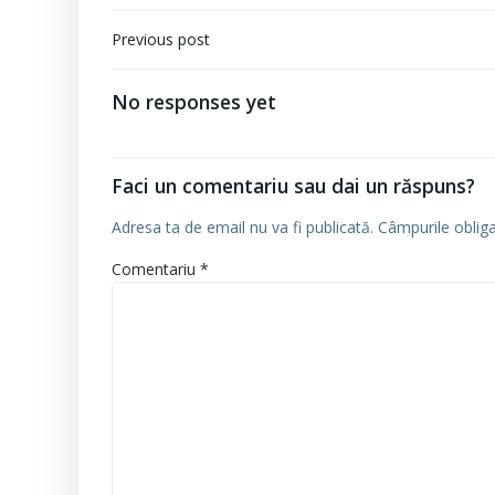
Navigare
Previous post
în
articole
No responses yet
Faci un comentariu sau dai un răspuns?
Adresa ta de email nu va fi publicată.
Câmpurile oblig
Comentariu
*