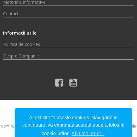
Materiale informative
Contact
Informatii utile
Politica de cookies
Despre Companie
© 2026 Compania de Apă Someș S.A.
Acest site foloseste cookies. Navigand in
continuare, va exprimati acordul asupra folosirii
Conţinutul acestui material nu reprezintă în mod obligatoriu poziţia oficială
a Uniunii Europene sau a Guvernului României.
Afla mai mult ..
cookie-urilor.