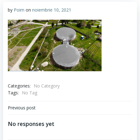
by
Poim
on
noiembrie 10, 2021
Categories:
No Category
Tags:
No Tag
Navigare
Previous post
în
No responses yet
articole