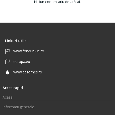
Niciun comentariu de arătat.
Linkuri utile:
www.fonduri-ue.ro
europa.eu
www.casomes.ro
Acces rapid
Acasa
Informatii generale