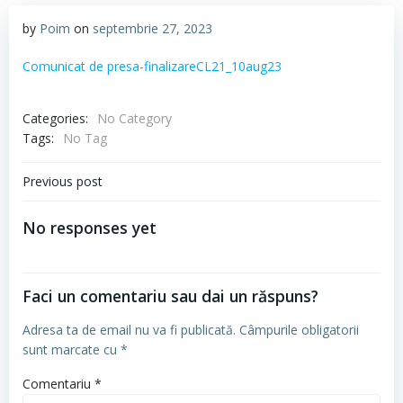
by
Poim
on
septembrie 27, 2023
Comunicat de presa-finalizareCL21_10aug23
Categories:
No Category
Tags:
No Tag
Navigare
Previous post
în
No responses yet
articole
Faci un comentariu sau dai un răspuns?
Adresa ta de email nu va fi publicată.
Câmpurile obligatorii
sunt marcate cu
*
Comentariu
*