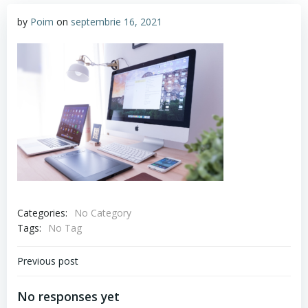
by
Poim
on
septembrie 16, 2021
Categories:
No Category
Tags:
No Tag
Navigare
Previous post
în
No responses yet
articole