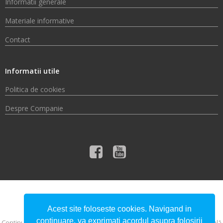
Informatii generale
Materiale informative
Contact
Informatii utile
Politica de cookies
Despre Companie
© 2026 Compania de Apă Someș S.A.
Acest site foloseste cookies. Navigand in
continuare, va exprimati acordul asupra folosirii
Conţinutul acestui material nu reprezintă în mod obligatoriu poziţia oficială