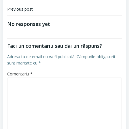
Navigare
Previous post
în
No responses yet
articole
Faci un comentariu sau dai un răspuns?
Adresa ta de email nu va fi publicată.
Câmpurile obligatorii
sunt marcate cu
*
Comentariu
*