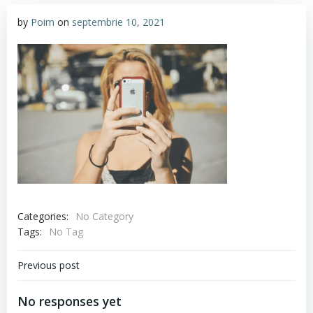
by
Poim
on
septembrie 10, 2021
Categories:
No Category
Tags:
No Tag
Navigare
Previous post
în
No responses yet
articole