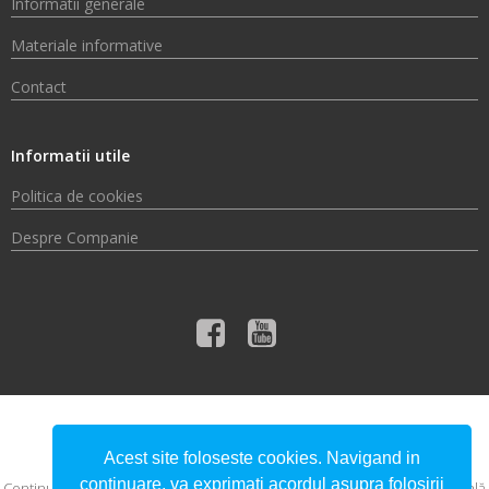
Informatii generale
Materiale informative
Contact
Informatii utile
Politica de cookies
Despre Companie
© 2026 Compania de Apă Someș S.A.
Acest site foloseste cookies. Navigand in
continuare, va exprimati acordul asupra folosirii
Conţinutul acestui material nu reprezintă în mod obligatoriu poziţia oficială