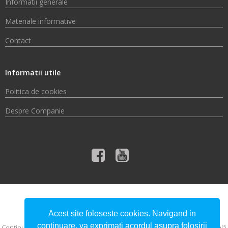
Informatii generale
Materiale informative
Contact
Informatii utile
Politica de cookies
Despre Companie
© 2026 Compania de Apă Someș S.A.
Acest site foloseste cookies. Navigand in
continuare, va exprimati acordul asupra folosirii
Conţinutul acestui material nu reprezintă în mod obligatoriu poziţia oficială