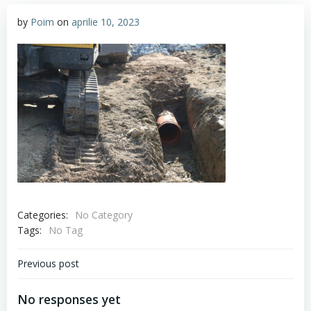
by
Poim
on
aprilie 10, 2023
Categories:
No Category
Tags:
No Tag
Navigare
Previous post
în
No responses yet
articole