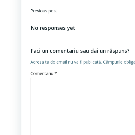
Navigare
Previous post
în
articole
No responses yet
Faci un comentariu sau dai un răspuns?
Adresa ta de email nu va fi publicată.
Câmpurile oblig
Comentariu
*