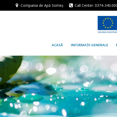
Skip
Compania de Apă Someș
Call Center: 0374-340.00
to
content
ACASĂ
INFORMAȚII GENERALE