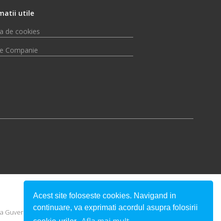
matii utile
ca de cookies
e Companie
Acest site foloseste cookies. Navigand in
continuare, va exprimati acordul asupra folosirii
u a Guvernului României.