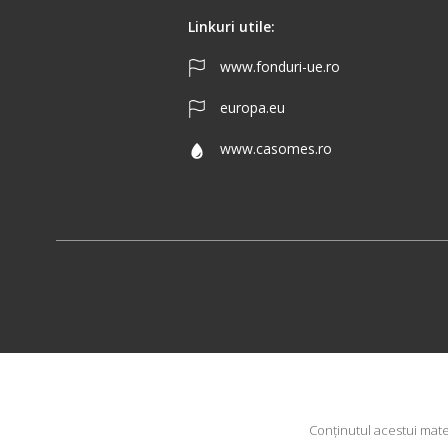
Linkuri utile:
www.fonduri-ue.ro
europa.eu
www.casomes.ro
Conţinutul acestui mate