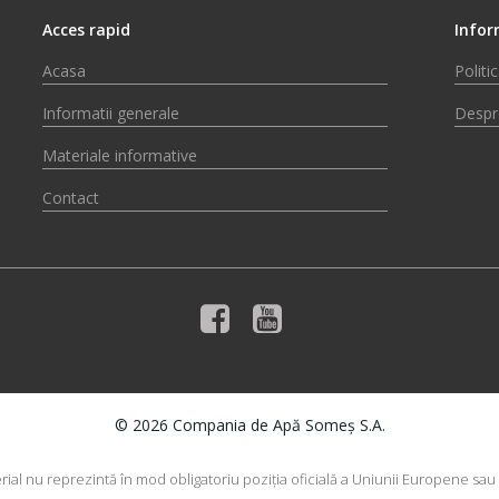
Acces rapid
Infor
Acasa
Politi
Informatii generale
Despr
Materiale informative
Contact
© 2026 Compania de Apă Someș S.A.
rial nu reprezintă în mod obligatoriu poziţia oficială a Uniunii Europene sa