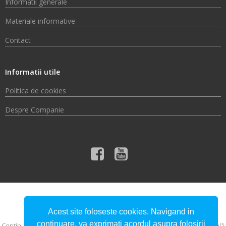
Informatii generale
Materiale informative
Contact
Informatii utile
Politica de cookies
Despre Companie
© 2026 Compania de Apă Someș S.A.
Acest site foloseste cookies. Navigand in
continuare, va exprimati acordul asupra folosirii
Conţinutul acestui material nu reprezintă în mod obligatoriu poziţia oficială