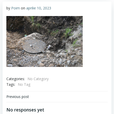
by
Poim
on
aprilie 10, 2023
Categories:
No Category
Tags:
No Tag
Navigare
Previous post
în
No responses yet
articole