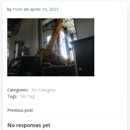
by
Poim
on
aprilie 10, 2023
Categories:
No Category
Tags:
No Tag
Navigare
Previous post
în
No responses yet
articole