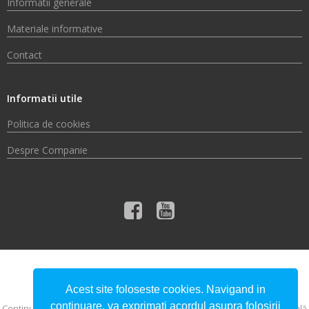
Informatii generale
Materiale informative
Contact
Informatii utile
Politica de cookies
Despre Companie
© 2026 Compania de Apă Someș S.A.
Acest site foloseste cookies. Navigand in
continuare, va exprimati acordul asupra folosirii
Conţinutul acestui material nu reprezintă în mod obligatoriu poziţia oficială