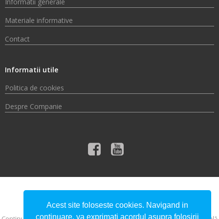
Informatii generale
Materiale informative
Contact
Informatii utile
Politica de cookies
Despre Companie
© 2026 Compania de Apă Someș S.A.
Acest site foloseste cookies. Navigand in
continuare, va exprimati acordul asupra folosirii
Conţinutul acestui material nu reprezintă în mod obligatoriu poziţia oficială