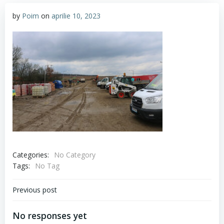
by
Poim
on
aprilie 10, 2023
Categories:
No Category
Tags:
No Tag
Navigare
Previous post
în
No responses yet
articole