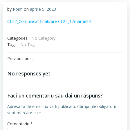
by
Poim
on
aprilie 5, 2023
CL22_Comunicat finalizare CL22_17martie23
Categories:
No Category
Tags:
No Tag
Navigare
Previous post
în
No responses yet
articole
Faci un comentariu sau dai un răspuns?
Adresa ta de email nu va fi publicată.
Câmpurile obligatorii
sunt marcate cu
*
Comentariu
*