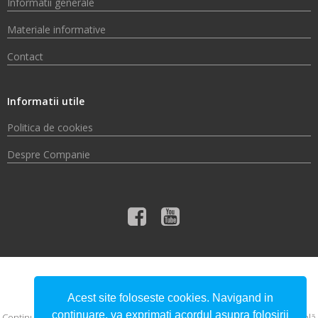
Informatii generale
Materiale informative
Contact
Informatii utile
Politica de cookies
Despre Companie
© 2026 Compania de Apă Someș S.A.
Acest site foloseste cookies. Navigand in
continuare, va exprimati acordul asupra folosirii
Conţinutul acestui material nu reprezintă în mod obligatoriu poziţia oficială