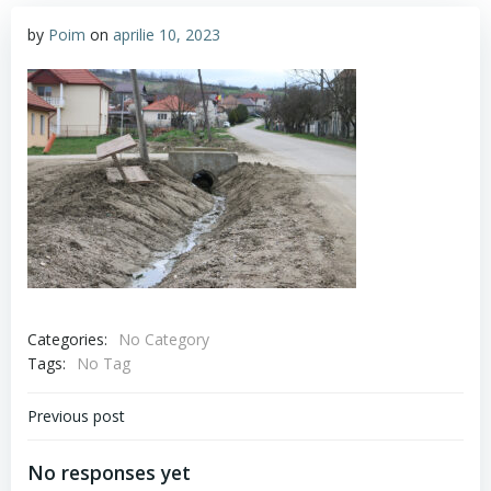
by
Poim
on
aprilie 10, 2023
Categories:
No Category
Tags:
No Tag
Navigare
Previous post
în
No responses yet
articole