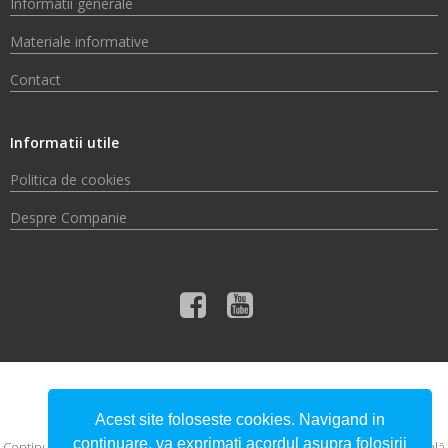
Informatii generale
Materiale informative
Contact
Informatii utile
Politica de cookies
Despre Companie
© 2026 Compania de Apă Someș S.A.
Acest site foloseste cookies. Navigand in
continuare, va exprimati acordul asupra folosirii
Conţinutul acestui material nu reprezintă în mod obligatoriu poziţia oficială