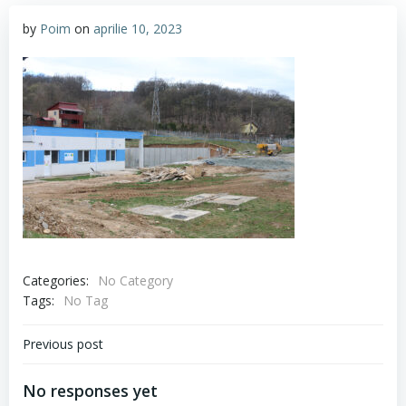
by
Poim
on
aprilie 10, 2023
Categories:
No Category
Tags:
No Tag
Navigare
Previous post
în
No responses yet
articole