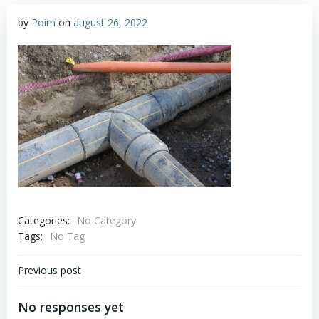
by
Poim
on
august 26, 2022
Categories:
No Category
Tags:
No Tag
Navigare
Previous post
în
No responses yet
articole