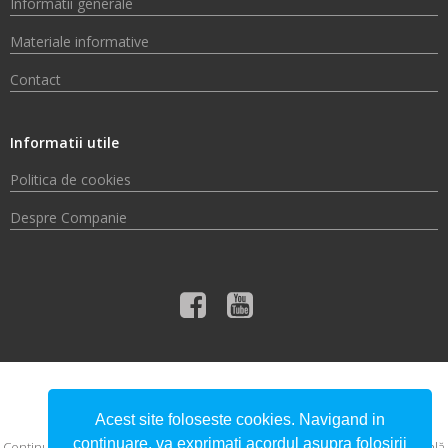
Informatii generale
Materiale informative
Contact
Informatii utile
Politica de cookies
Despre Companie
© 2026 Compania de Apă Someș S.A.
Acest site foloseste cookies. Navigand in
continuare, va exprimati acordul asupra folosirii
Conţinutul acestui material nu reprezintă în mod obligatoriu poziţia oficială