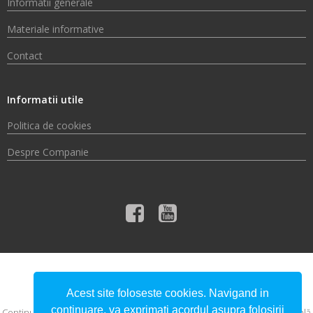
Informatii generale
Materiale informative
Contact
Informatii utile
Politica de cookies
Despre Companie
© 2026 Compania de Apă Someș S.A.
Acest site foloseste cookies. Navigand in
continuare, va exprimati acordul asupra folosirii
Conţinutul acestui material nu reprezintă în mod obligatoriu poziţia oficială