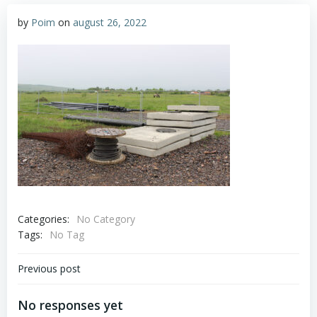
by
Poim
on
august 26, 2022
Categories:
No Category
Tags:
No Tag
Navigare
Previous post
în
No responses yet
articole