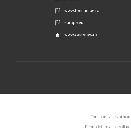
www.fonduri-ue.ro
europa.eu
www.casomes.ro
Conţinutul acestui mate
Pentru informaţii detaliat