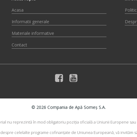
Acasa
Politi
Informatii generale
Despr
Materiale informative
Contact
© 2026 Compania de Apă Someș S.A.
rial nu reprezintă în mod obligatoriu poziţia oficială a Uniunii Europene sa
e despre celelalte programe cofinanţate de Uniunea Europeană, vă invităm să 