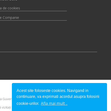
ca de cookies
e Companie
Acest site foloseste cookies. Navigand in
continuare, va exprimati acordul asupra folosirii
u a Guvernului României.
Afla mai mult ..
cookie-urilor.
vizitaţi
www.fonduri-ue.ro