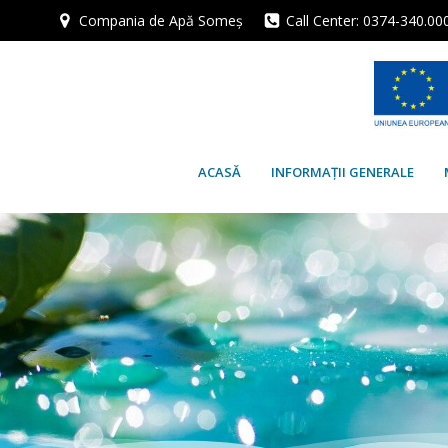
Skip
Compania de Apă Someș
Call Center: 0374-340.00
to
content
ACASĂ
INFORMAȚII GENERALE