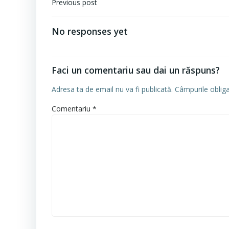
Navigare
Previous post
în
articole
No responses yet
Faci un comentariu sau dai un răspuns?
Adresa ta de email nu va fi publicată.
Câmpurile oblig
Comentariu
*