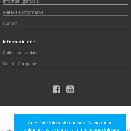
Informatii generale
Materiale informative
Contact
Informatii utile
Politica de cookies
Despre Companie
© 2026 Compania de Apă Someș S.A.
Acest site foloseste cookies. Navigand in
continuare, va exprimati acordul asupra folosirii
Conţinutul acestui material nu reprezintă în mod obligatoriu poziţia oficială