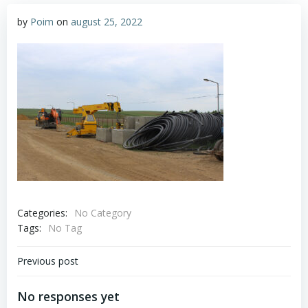
by
Poim
on
august 25, 2022
Categories:
No Category
Tags:
No Tag
Navigare
Previous post
în
No responses yet
articole