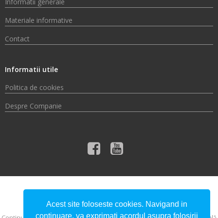
Informatii generale
Materiale informative
Contact
Informatii utile
Politica de cookies
Despre Companie
© 2026 Compania de Apă Someș S.A.
Acest site foloseste cookies. Navigand in
continuare, va exprimati acordul asupra folosirii
Conţinutul acestui material nu reprezintă în mod obligatoriu poziţia oficială