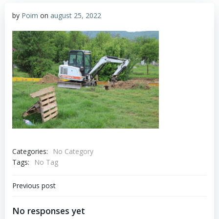
by
Poim
on
august 25, 2022
Categories:
No Category
Tags:
No Tag
Navigare
Previous post
în
No responses yet
articole