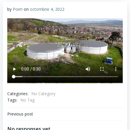
by
Poim
on
octombrie 4, 2022
Categories:
No Category
Tags:
No Tag
Navigare
Previous post
în
No responses yet