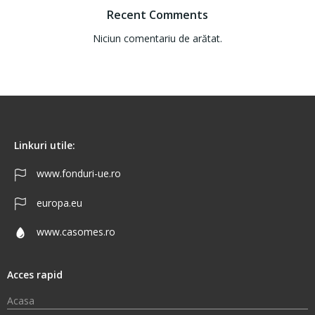
Recent Comments
Niciun comentariu de arătat.
Linkuri utile:
www.fonduri-ue.ro
europa.eu
www.casomes.ro
Acces rapid
Acasa