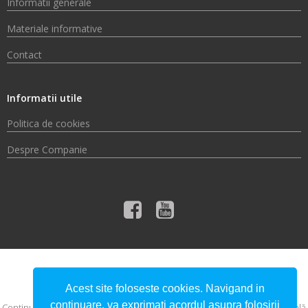
Informatii generale
Materiale informative
Contact
Informatii utile
Politica de cookies
Despre Companie
© 2026 Compania de Apă Someș S.A.
Acest site foloseste cookies. Navigand in
continuare, va exprimati acordul asupra folosirii
Conţinutul acestui material nu reprezintă în mod obligatoriu poziţia oficială