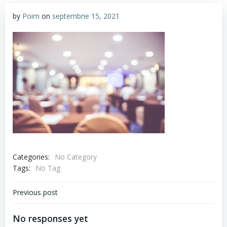
by
Poim
on
septembrie 15, 2021
Categories:
No Category
Tags:
No Tag
Navigare
Previous post
în
No responses yet
articole