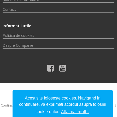
Contact
Informatii utile
Politica de cookies
Despre Companie
© 2026 Compania de Apă Someș S.A.
Acest site foloseste cookies. Navigand in
continuare, va exprimati acordul asupra folosirii
Conţinutul acestui material nu reprezintă în mod obligatoriu poziţia oficială
a Uniunii Europene sau a Guvernului României.
Afla mai mult ..
cookie-urilor.