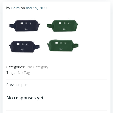
by
Poim
on
mai 15, 2022
Categories:
No Category
Tags:
No Tag
Navigare
Previous post
în
No responses yet
articole