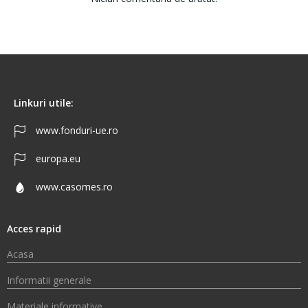
Linkuri utile:
www.fonduri-ue.ro
europa.eu
www.casomes.ro
Acces rapid
Acasa
Informatii generale
Materiale informative