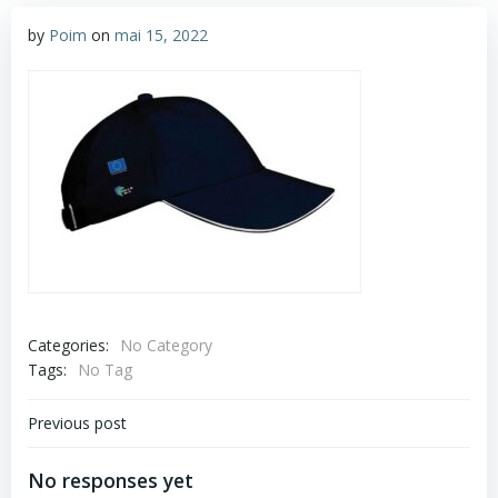
by
Poim
on
mai 15, 2022
Categories:
No Category
Tags:
No Tag
Navigare
Previous post
în
No responses yet
articole