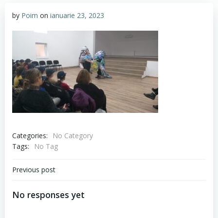
by
Poim
on
ianuarie 23, 2023
Categories:
No Category
Tags:
No Tag
Navigare
Previous post
în
No responses yet
articole