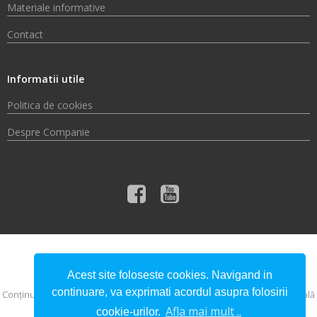
Materiale informative
Contact
Informatii utile
Politica de cookies
Despre Companie
© 2026 Compania de Apă Someș S.A.
Acest site foloseste cookies. Navigand in
continuare, va exprimati acordul asupra folosirii
Conţinutul acestui material nu reprezintă în mod obligatoriu poziţia oficială
a Uniunii Europene sau a Guvernului României.
Afla mai mult ..
cookie-urilor.