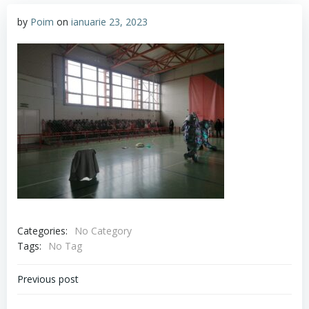
by
Poim
on
ianuarie 23, 2023
Categories:
No Category
Tags:
No Tag
Navigare
Previous post
în