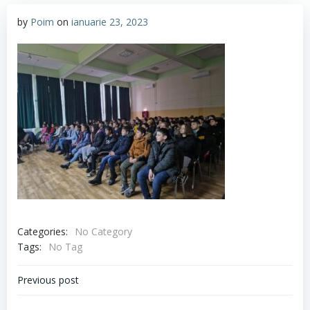
by
Poim
on
ianuarie 23, 2023
Categories:
No Category
Tags:
No Tag
Navigare
Previous post
în