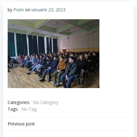
by
Poim
on
ianuarie 23, 2023
Categories:
No Category
Tags:
No Tag
Navigare
Previous post
în