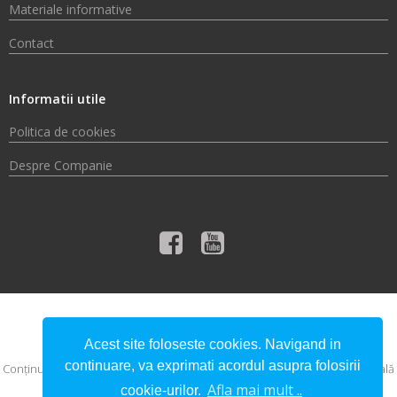
Materiale informative
Contact
Informatii utile
Politica de cookies
Despre Companie
© 2026 Compania de Apă Someș S.A.
Acest site foloseste cookies. Navigand in
continuare, va exprimati acordul asupra folosirii
Conţinutul acestui material nu reprezintă în mod obligatoriu poziţia oficială
a Uniunii Europene sau a Guvernului României.
Afla mai mult ..
cookie-urilor.