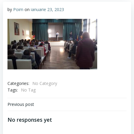
by
Poim
on
ianuarie 23, 2023
Categories:
No Category
Tags:
No Tag
Navigare
Previous post
în
No responses yet
articole