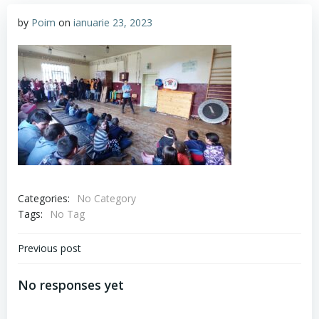
by
Poim
on
ianuarie 23, 2023
Categories:
No Category
Tags:
No Tag
Navigare
Previous post
în
No responses yet
articole