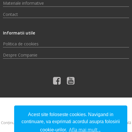
Materiale informative
Contact
Informatii utile
Politica de cookies
Despre Companie
© 2026 Compania de Apă Someș S.A.
Acest site foloseste cookies. Navigand in
continuare, va exprimati acordul asupra folosirii
Conţinutul acestui material nu reprezintă în mod obligatoriu poziţia oficială
a Uniunii Europene sau a Guvernului României.
Afla mai mult ..
cookie-urilor.