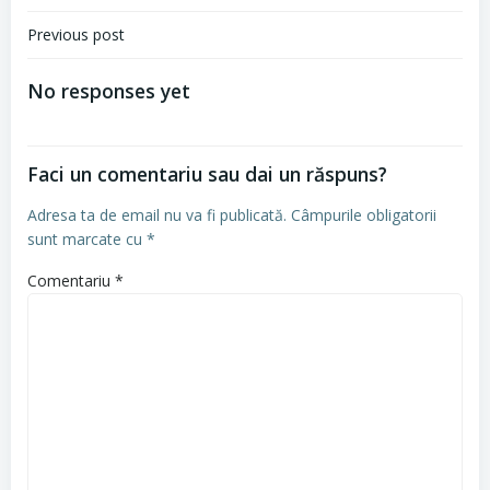
Navigare
Previous post
în
No responses yet
articole
Faci un comentariu sau dai un răspuns?
Adresa ta de email nu va fi publicată.
Câmpurile obligatorii
sunt marcate cu
*
Comentariu
*