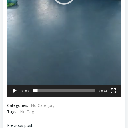
00:00
00:44
Categories:
No Category
Tags:
No Tag
Navigare
Previous post