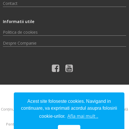
Contact
Informatii utile
Politica de cookies
Despre Companie
© 2026 Compania de Apă Someș S.A.
Acest site foloseste cookies. Navigand in
continuare, va exprimati acordul asupra folosirii
Conţinutul acestui material nu reprezintă în mod obligatoriu poziţia oficială
a Uniunii Europene sau a Guvernului României.
Afla mai mult ..
cookie-urilor.
Pentru informaţii detaliate despre celelalte programe cofinanţate de