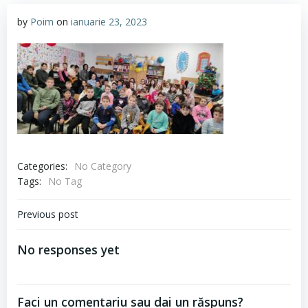
by
Poim
on
ianuarie 23, 2023
Categories:
No Category
Tags:
No Tag
Navigare
Previous post
în
No responses yet
articole
Faci un comentariu sau dai un răspuns?