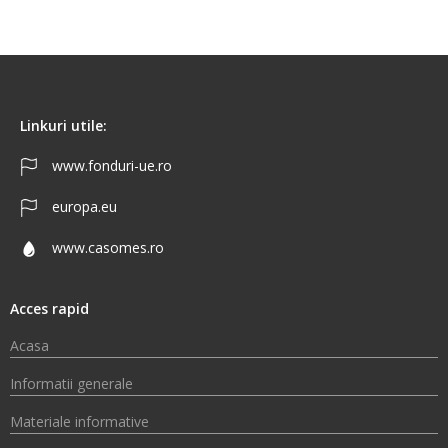
Linkuri utile:
www.fonduri-ue.ro
europa.eu
www.casomes.ro
Acces rapid
Acasa
Informatii generale
Materiale informative