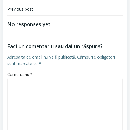
Navigare
Previous post
în
No responses yet
articole
Faci un comentariu sau dai un răspuns?
Adresa ta de email nu va fi publicată.
Câmpurile obligatorii
sunt marcate cu
*
Comentariu
*