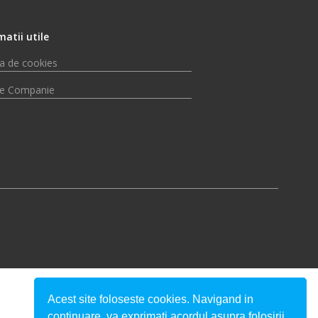
matii utile
ca de cookies
e Companie
Acest site foloseste cookies. Navigand in
continuare, va exprimati acordul asupra folosirii