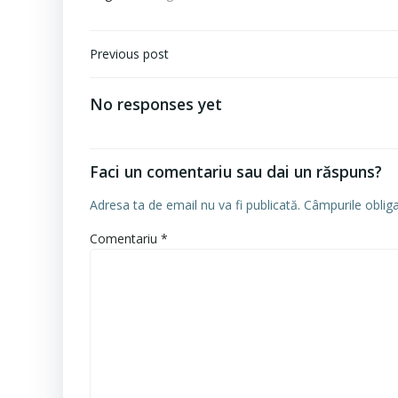
Navigare
Previous post
în
articole
No responses yet
Faci un comentariu sau dai un răspuns?
Adresa ta de email nu va fi publicată.
Câmpurile oblig
Comentariu
*