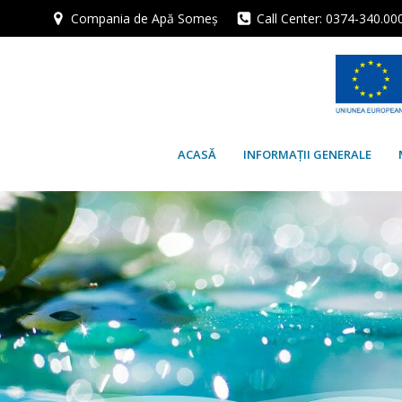
Skip
Compania de Apă Someș
Call Center: 0374-340.00
to
content
ACASĂ
INFORMAȚII GENERALE