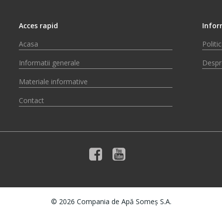
Acces rapid
Infor
Acasa
Politi
Informatii generale
Despr
Materiale informative
Contact
© 2026 Compania de Apă Someș S.A.