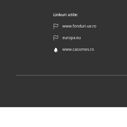
Linkuri utile:
www.fonduri-ue.ro
europa.eu
www.casomes.ro