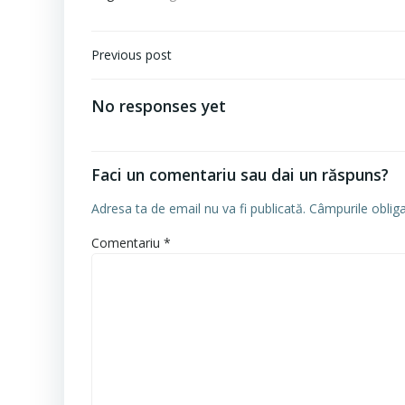
Navigare
Previous post
în
articole
No responses yet
Faci un comentariu sau dai un răspuns?
Adresa ta de email nu va fi publicată.
Câmpurile oblig
Comentariu
*