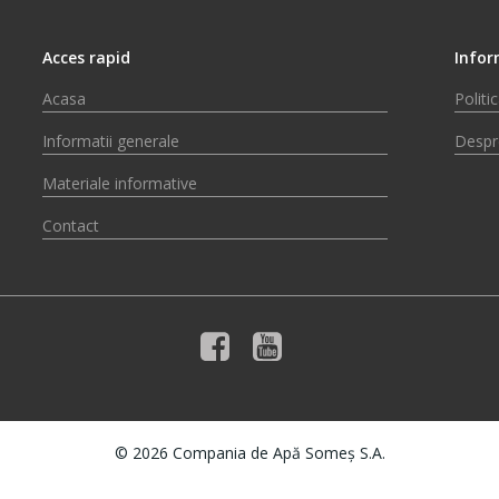
Acces rapid
Infor
Acasa
Politi
Informatii generale
Despr
Materiale informative
Contact
© 2026 Compania de Apă Someș S.A.