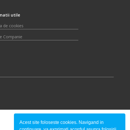
matii utile
ca de cookies
e Companie
Acest site foloseste cookies. Navigand in
continuare, va exprimati acordul asupra folosirii