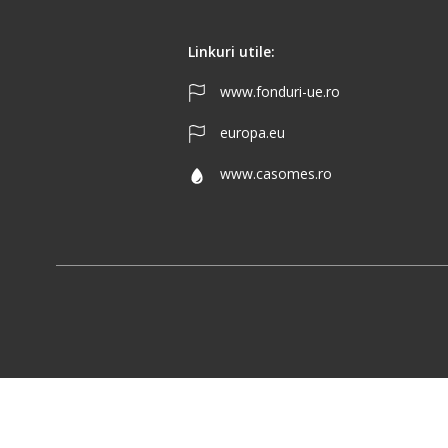
Linkuri utile:
www.fonduri-ue.ro
europa.eu
www.casomes.ro