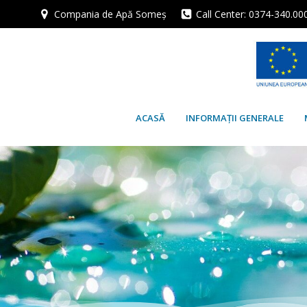
Skip
Compania de Apă Someș
Call Center: 0374-340.00
to
content
ACASĂ
INFORMAȚII GENERALE