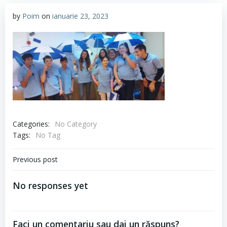
by
Poim
on
ianuarie 23, 2023
Categories:
No Category
Tags:
No Tag
Navigare
Previous post
în
No responses yet
articole
Faci un comentariu sau dai un răspuns?