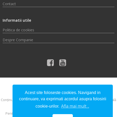
Contact
Informatii utile
Politica de cookies
Despre Companie
© 2026 Compania de Apă Someș S.A.
Acest site foloseste cookies. Navigand in
continuare, va exprimati acordul asupra folosirii
Conţinutul acestui material nu reprezintă în mod obligatoriu poziţia oficială
a Uniunii Europene sau a Guvernului României.
Afla mai mult ..
cookie-urilor.
Pentru informaţii detaliate despre celelalte programe cofinanţate de