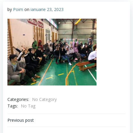
by
Poim
on
ianuarie 23, 2023
Categories:
No Category
Tags:
No Tag
Navigare
Previous post
în