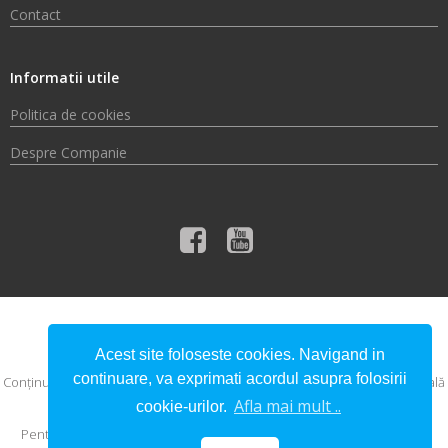
Contact
Informatii utile
Politica de cookies
Despre Companie
© 2026 Compania de Apă Someș S.A.
Acest site foloseste cookies. Navigand in
continuare, va exprimati acordul asupra folosirii
Conţinutul acestui material nu reprezintă în mod obligatoriu poziţia oficială
a Uniunii Europene sau a Guvernului României.
Afla mai mult ..
cookie-urilor.
Pentru informaţii detaliate despre celelalte programe cofinanţate de