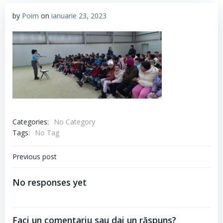
by
Poim
on
ianuarie 23, 2023
Categories:
No Category
Tags:
No Tag
Navigare
Previous post
în
No responses yet
articole
Faci un comentariu sau dai un răspuns?