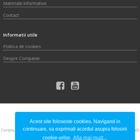
Materiale informative
Contact
Informatii utile
Politica de cookies
Despre Companie
© 2026 Compania de Apă Someș S.A.
Acest site foloseste cookies. Navigand in
continuare, va exprimati acordul asupra folosirii
Conţinutul acestui material nu reprezintă în mod obligatoriu poziţia oficială
a Uniunii Europene sau a Guvernului României.
Afla mai mult ..
cookie-urilor.