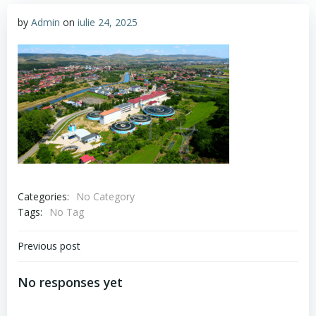
by
Admin
on
iulie 24, 2025
Categories:
No Category
Tags:
No Tag
Navigare
Previous post
în
No responses yet
articole