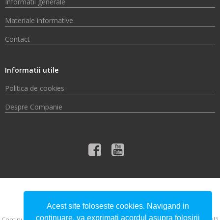
Informatii generale
Materiale informative
Contact
Informatii utile
Politica de cookies
Despre Companie
© 2026 Compania de Apă Someș S.A.
Acest site foloseste cookies. Navigand in
continuare, va exprimati acordul asupra folosirii
Conţinutul acestui material nu reprezintă în mod obligatoriu poziţia oficială