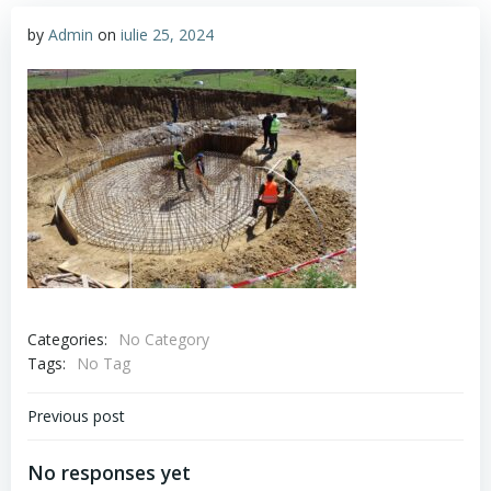
by
Admin
on
iulie 25, 2024
Categories:
No Category
Tags:
No Tag
Navigare
Previous post
în
No responses yet
articole