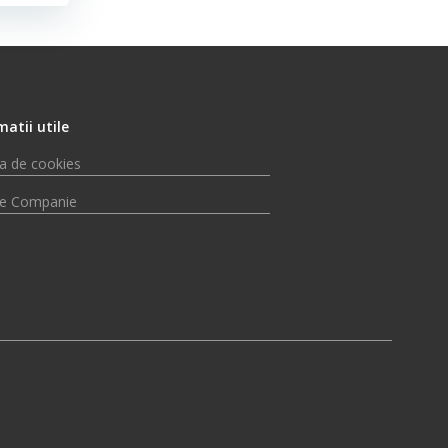
matii utile
ca de cookies
e Companie