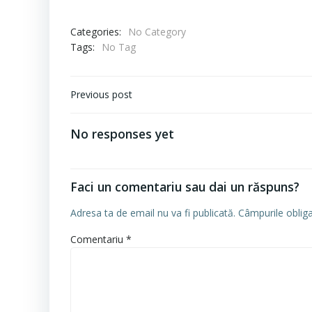
Categories:
No Category
Tags:
No Tag
Navigare
Previous post
în
articole
No responses yet
Faci un comentariu sau dai un răspuns?
Adresa ta de email nu va fi publicată.
Câmpurile oblig
Comentariu
*