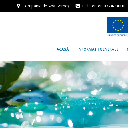
Skip
Compania de Apă Someș
Call Center: 0374-340.00
to
content
ACASĂ
INFORMAȚII GENERALE