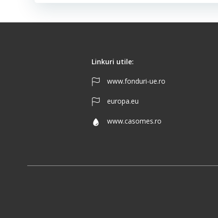
Linkuri utile:
www.fonduri-ue.ro
europa.eu
www.casomes.ro